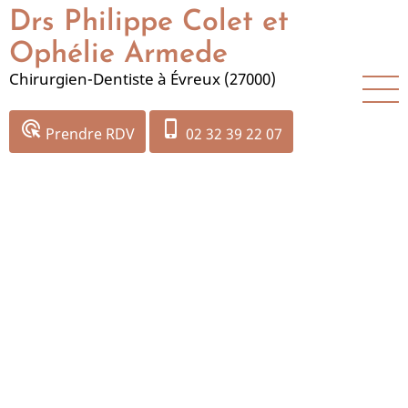
Aller
Drs Philippe Colet et
au
Ophélie Armede
contenu
Chirurgien-Dentiste à Évreux (27000)
principal
ads_click
phone_iphone
Prendre RDV
02 32 39 22 07