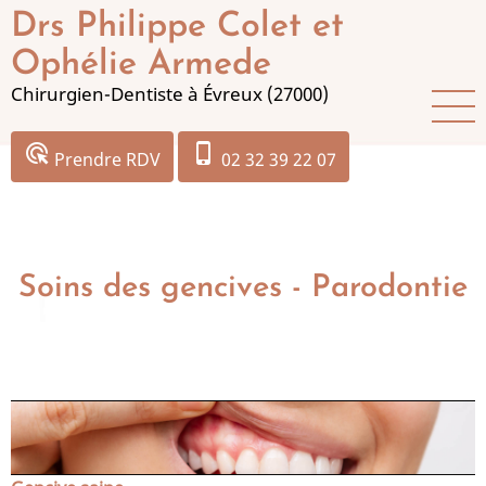
Aller
Drs Philippe Colet et
au
Ophélie Armede
contenu
Chirurgien-Dentiste à Évreux (27000)
principal
ads_click
phone_iphone
Prendre RDV
02 32 39 22 07
Soins des gencives - Parodontie