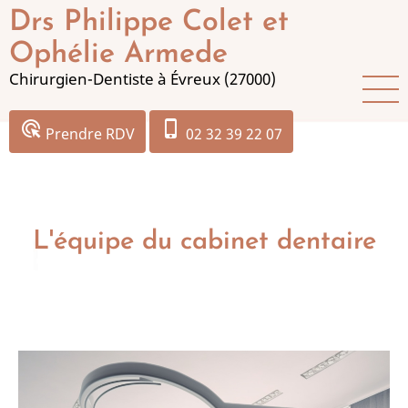
Aller
Drs Philippe Colet et
au
Ophélie Armede
contenu
Chirurgien-Dentiste à Évreux (27000)
principal
ads_click
phone_iphone
Prendre RDV
02 32 39 22 07
L'équipe du cabinet dentaire